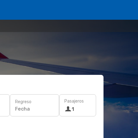
Pasajeros
Regreso
Fecha
1