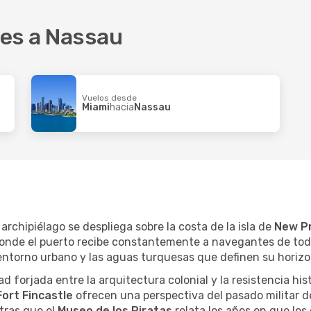
ines
1 Escala
Copa Airlines
1 Escala
Lima
Nassau
- Lima
res a Nassau
Vuelos desde
Miami
hacia
Nassau
 archipiélago se despliega sobre la costa de la isla de
New P
, donde el puerto recibe constantemente a navegantes de tod
 entorno urbano y las aguas turquesas que definen su horizo
d forjada entre la arquitectura colonial y la resistencia hist
Fort Fincastle
ofrecen una perspectiva del pasado militar de 
tras que el
Museo de los Piratas
relata los años en que los