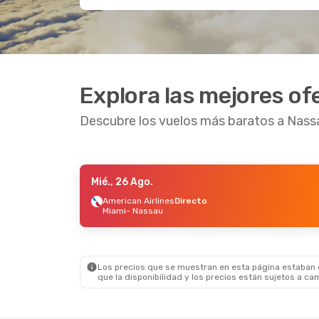
Explora las mejores of
Descubre los vuelos más baratos a Nass
Mié., 26 Ago.
Mar., 22 Set.
- Vie., 25 Set.
Sáb., 3 Oct
American Airlines
Directo
Miami
- Nassau
American Airlines
Directo
American 
Miami
- Nassau
Miami
- N
American Airlines
Directo
American 
Nassau
- Miami
Nassau
- 
Los precios que se muestran en esta página estaban di
que la disponibilidad y los precios están sujetos a ca
Vie., 11 Set.
- Lun., 14 Set.
Lun., 19 Oc
American Airlines
2 Escalas
Copa Airl
Fort Lauderdale
- Nassau
Lima
- Na