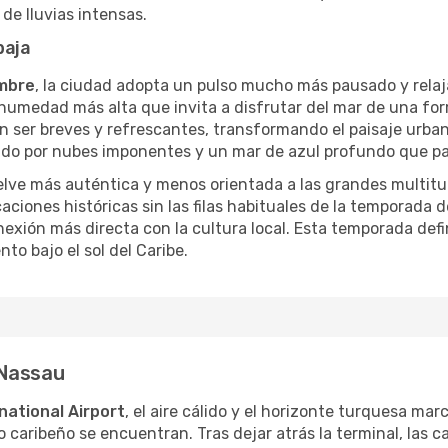
de lluvias intensas.
baja
mbre
, la ciudad adopta un pulso mucho más pausado y rela
umedad más alta que invita a disfrutar del mar de una fo
en ser breves y refrescantes, transformando el paisaje urba
arcado por nubes imponentes y un mar de azul profundo que p
uelve más auténtica y menos orientada a las grandes multit
caciones históricas sin las filas habituales de la temporada d
xión más directa con la cultura local. Esta temporada defi
to bajo el sol del Caribe.
 Nassau
national Airport
, el aire cálido y el horizonte turquesa mar
mo caribeño se encuentran. Tras dejar atrás la terminal, las c