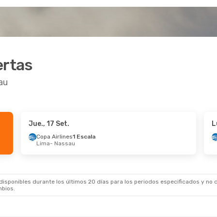
ertas
au
Jue., 17 Set.
L
.
- Mié., 7 Oct.
Mar., 25 Ago.
- Mié., 26 
Copa Airlines
1 Escala
Lima
- Nassau
Airlines
Directo
American Airlines
1 Escal
assau
Fort Lauderdale
- Nassau
Airlines
Directo
American Airlines
1 Escal
Miami
Nassau
- Fort Lauderdale
sponibles durante los últimos 20 días para los periodos especificados y no d
mbios.
t.
- Vie., 23 Oct.
Jue., 29 Oct.
- Lun., 2 N
ines
1 Escala
Copa Airlines
1 Escala
ssau
Lima
- Nassau