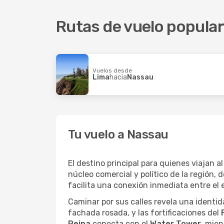
American Airlines
1 Escala
Copa Airl
Nassau
- Fort Lauderdale
Nassau
- 
Rutas de vuelo popula
Vuelos desde
Lima
hacia
Nassau
Tu vuelo a Nassau
El destino principal para quienes viajan al
núcleo comercial y político de la región
facilita una conexión inmediata entre el
Caminar por sus calles revela una identida
fachada rosada, y las fortificaciones del
Reina
conecta con el
Water Tower
, mien