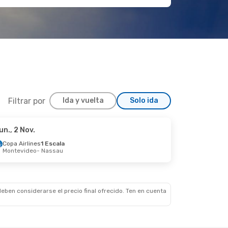
Filtrar por
Ida y vuelta
Solo ida
un., 2 Nov.
Ago.
Copa Airlines
1 Escala
Montevideo
- Nassau
a
a
eben considerarse el precio final ofrecido. Ten en cuenta
ov.