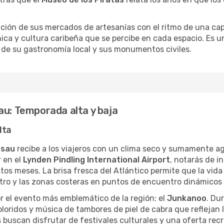
dición de sus mercados de artesanías con el ritmo de una cap
nica y cultura caribeña que se percibe en cada espacio. Es u
s de su gastronomía local y sus monumentos civiles.
au: Temporada alta y baja
lta
ssau
recibe a los viajeros con un clima seco y sumamente a
r en el
Lynden Pindling International Airport
, notarás de 
s meses. La brisa fresca del Atlántico permite que la vida d
entro y las zonas costeras en puntos de encuentro dinámicos
 el evento más emblemático de la región: el
Junkanoo
. Du
coloridos y música de tambores de piel de cabra que reflejan l
 buscan disfrutar de festivales culturales y una oferta recre