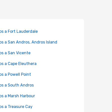
os a Fort Lauderdale
os a San Andros, Andros Island
os a San Vicente
os a Cape Eleuthera
os a Powell Point
os a South Andros
os a Marsh Harbour
os a Treasure Cay