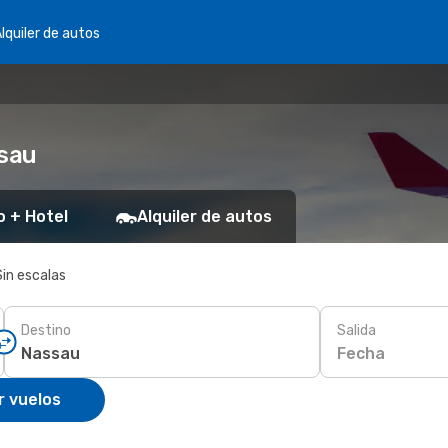
lquiler de autos
sau
o + Hotel
Alquiler de autos
Sin escalas
Destino
Salida
Fecha
r vuelos