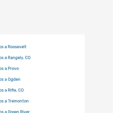
os a Roosevelt
os a Rangely, CO
os a Provo
os a Ogden
os a Rifle, CO
os a Tremonton
os a Green River