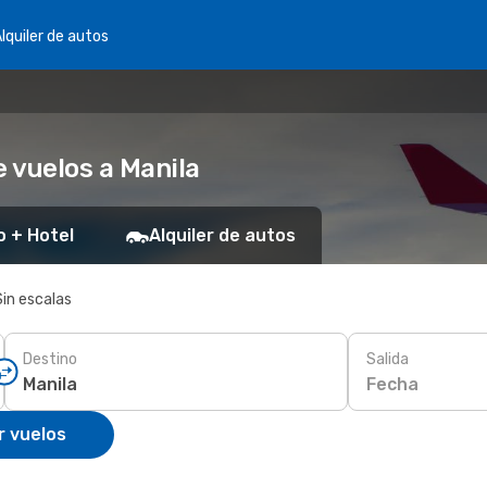
lquiler de autos
 vuelos a Manila
o + Hotel
Alquiler de autos
Sin escalas
Destino
Salida
Fecha
r vuelos