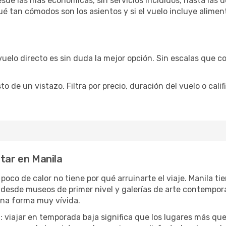
sde las más económicas, sin servicios incluidos, hasta las 
qué tan cómodos son los asientos y si el vuelo incluye alime
vuelo directo es sin duda la mejor opción. Sin escalas que co
de un vistazo. Filtra por precio, duración del vuelo o calif
utar en Manila
 poco de calor no tiene por qué arruinarte el viaje. Manila 
desde museos de primer nivel y galerías de arte contemporá
una forma muy vívida.
a
: viajar en temporada baja significa que los lugares más qu