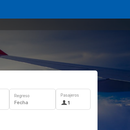
Pasajeros
Regreso
Fecha
1