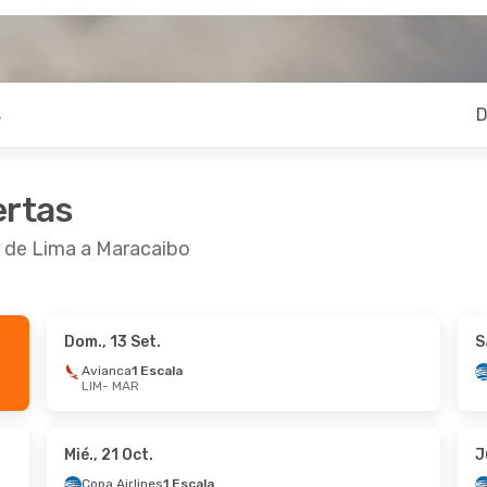
s
D
ertas
r de Lima a Maracaibo
Dom., 13 Set.
S
ct.
- Sáb., 31 Oct.
Mié., 14 Oct.
- Mar., 20
Avianca
1 Escala
LIM
- MAR
ines
1 Escala
Copa Airlines
1 Escala
R
LIM
- MAR
ines
1 Escala
Copa Airlines
1 Escala
M
MAR
- LIM
Mié., 21 Oct.
J
Copa Airlines
1 Escala