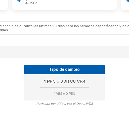
LIM
- MAR
et.
- Mié., 30 Set.
Mar., 25 Ago.
- Jue., 2
ines
1 Escala
Copa Airlines
1 Escala
R
LIM
- MAR
ines
1 Escala
Copa Airlines
1 Escala
M
MAR
- LIM
sponibles durante los últimos 20 días para los periodos especificados y no d
mbios.
Tipo de cambio
1 PEN = 220.99 VES
1 VES = 0 PEN
Revisado por última vez el Dom., 9/08