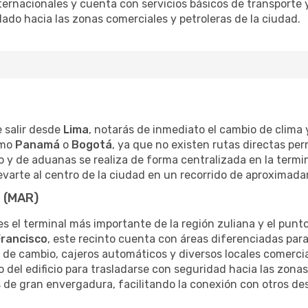
ernacionales y cuenta con servicios básicos de transporte y 
aslado hacia las zonas comerciales y petroleras de la ciudad.
e salir desde
Lima
, notarás de inmediato el cambio de clima y
omo
Panamá
o
Bogotá
, ya que no existen rutas directas p
o y de aduanas se realiza de forma centralizada en la termina
levarte al centro de la ciudad en un recorrido de aproxima
a (MAR)
s el terminal más importante de la región zuliana y el punt
Francisco
, este recinto cuenta con áreas diferenciadas para
 de cambio, cajeros automáticos y diversos locales comerci
ro del edificio para trasladarse con seguridad hacia las zonas
 de gran envergadura, facilitando la conexión con otros des