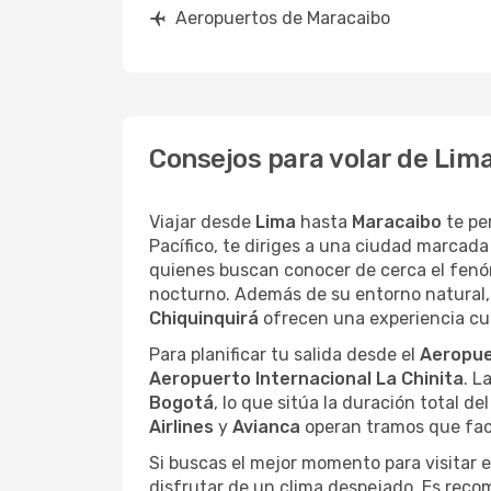
Aeropuertos de Maracaibo
Consejos para volar de Lim
Viajar desde
Lima
hasta
Maracaibo
te pe
Pacífico, te diriges a una ciudad marcada
quienes buscan conocer de cerca el fen
nocturno. Además de su entorno natural, l
Chiquinquirá
ofrecen una experiencia cult
Para planificar tu salida desde el
Aeropue
Aeropuerto Internacional La Chinita
. L
Bogotá
, lo que sitúa la duración total d
Airlines
y
Avianca
operan tramos que faci
Si buscas el mejor momento para visitar e
disfrutar de un clima despejado. Es reco