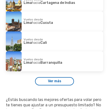
Lima
hacia
Cartagena de Indias
Vuelos desde
Lima
hacia
Cucuta
Vuelos desde
Lima
hacia
Cali
Vuelos desde
Lima
hacia
Barranquilla
Ver más
¿Estás buscando las mejores ofertas para volar pero
te tienes que ajustar a un presupuesto limitado? No