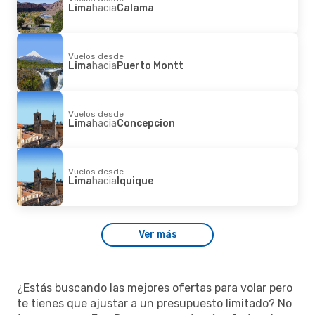
Lima
hacia
Calama
Vuelos desde
Lima
hacia
Puerto Montt
Vuelos desde
Lima
hacia
Concepcion
Vuelos desde
Lima
hacia
Iquique
Ver más
¿Estás buscando las mejores ofertas para volar pero
te tienes que ajustar a un presupuesto limitado? No