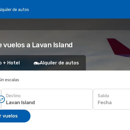
lquiler de autos
 vuelos a Lavan Island
o + Hotel
Alquiler de autos
Sin escalas
Destino
Salida
Fecha
r vuelos