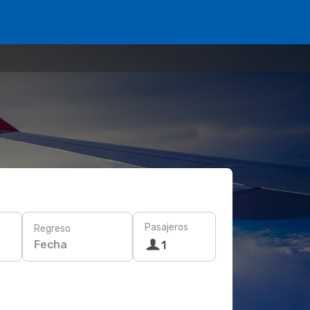
Pasajeros
Regreso
Fecha
1