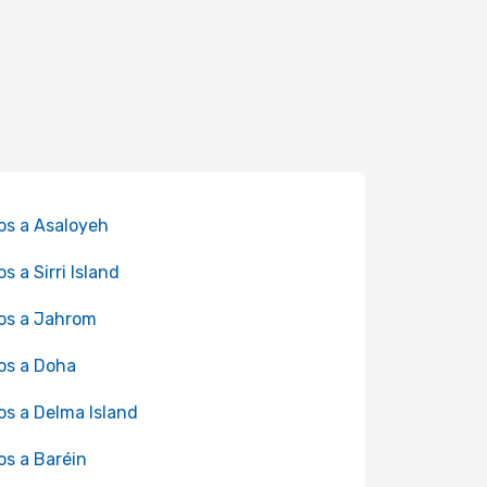
os a Asaloyeh
s a Sirri Island
os a Jahrom
os a Doha
os a Delma Island
os a Baréin