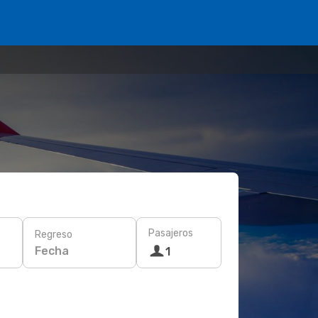
Pasajeros
Regreso
Fecha
1