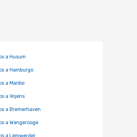
os a Husum
os a Hamburgo
os a Maribo
os a Vojens
os a Bremerhaven
os a Wangerooge
os a Lemwerder