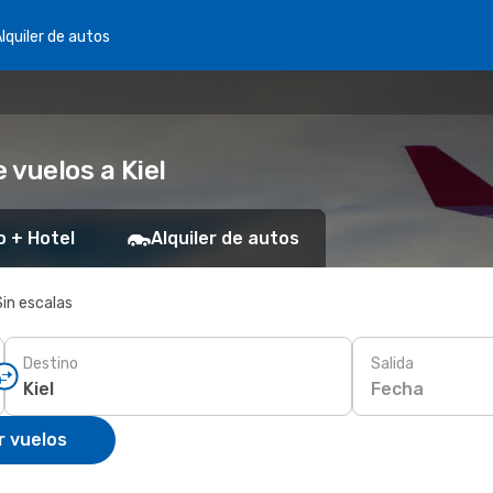
lquiler de autos
 vuelos a Kiel
o + Hotel
Alquiler de autos
Sin escalas
Destino
Salida
Fecha
r vuelos