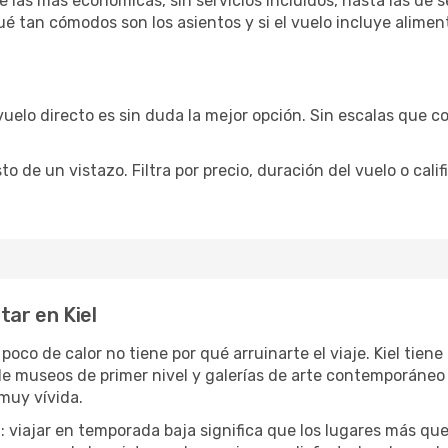
e las más económicas, sin servicios incluidos, hasta las de
qué tan cómodos son los asientos y si el vuelo incluye alime
vuelo directo es sin duda la mejor opción. Sin escalas que co
de un vistazo. Filtra por precio, duración del vuelo o calif
tar en Kiel
 poco de calor no tiene por qué arruinarte el viaje. Kiel tie
e museos de primer nivel y galerías de arte contemporáneo 
muy vívida.
a
: viajar en temporada baja significa que los lugares más qu