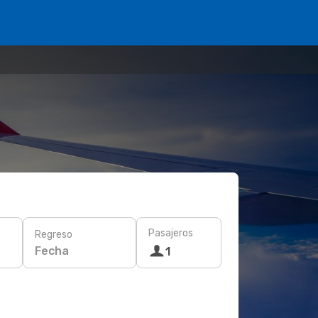
Pasajeros
Regreso
Fecha
1