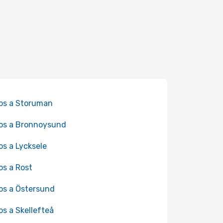
os a Storuman
os a Bronnoysund
os a Lycksele
os a Rost
os a Östersund
os a Skellefteå