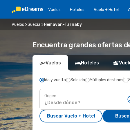
Vuelos
Hoteles
Vuelo + Hotel
A
Vuelos
Suecia
Hemavan-Tarnaby
Encuentra grandes ofertas d
Vuelos
Hoteles
Vuel
Ida y vuelta
Solo ida
Múltiples destinos
Origen
Buscar Vuelo + Hotel
Busca