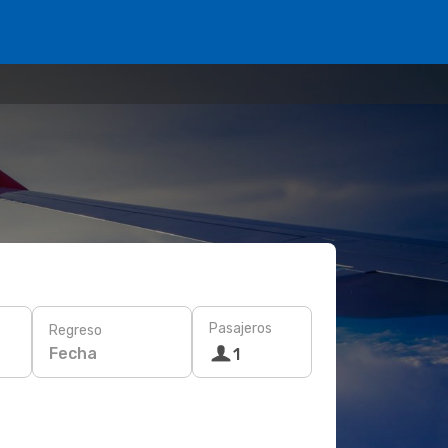
Pasajeros
Regreso
Fecha
1