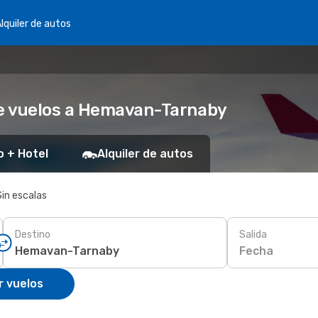
lquiler de autos
e vuelos a Hemavan-Tarnaby
o + Hotel
Alquiler de autos
Sin escalas
Destino
Salida
Fecha
r vuelos