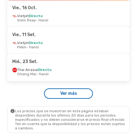
Hanói
- Cantón
Vie., 16 Oct.
Jue., 27 Ago.
Vietjet
Directo
- Dom., 30 Ago.
Siem Reap
- Hanói
Jeju Air
1 Escala
Hiroshima
- Hanói
Jeju Air
1 Escala
Vie., 11 Set.
Hanói
- Hiroshima
Vietjet
Directo
Pekín
- Hanói
Vie., 2 Oct.
- Mié., 7 Oct.
Xiamen Airlines
Directo
Mié., 23 Set.
Pekín
- Hanói
Xiamen Airlines
Directo
Thai Airasia
Directo
Hanói
- Pekín
Chiang Mai
- Hanói
Mar., 22 Set.
- Lun., 28 Set.
Ver más
Etihad Airways
1 Escala
Madrid
- Hanói
Etihad Airways
1 Escala
Hanói
- Madrid
Los precios que se muestran en esta página estaban
disponibles durante los últimos 20 días para los periodos
especificados y no deben considerarse el precio final ofrecido.
Ten en cuenta que la disponibilidad y los precios están sujetos
a cambios.