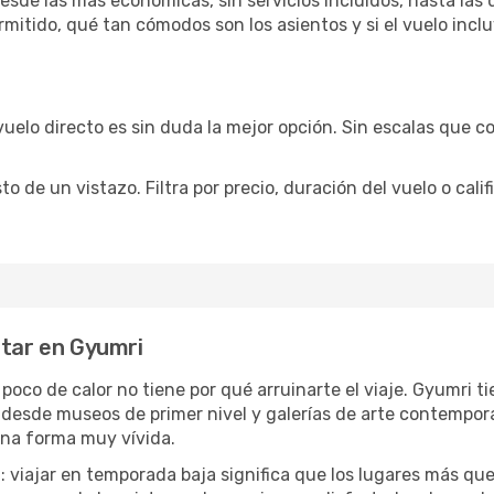
sde las más económicas, sin servicios incluidos, hasta las 
rmitido, qué tan cómodos son los asientos y si el vuelo incl
vuelo directo es sin duda la mejor opción. Sin escalas que co
de un vistazo. Filtra por precio, duración del vuelo o calif
utar en Gyumri
 poco de calor no tiene por qué arruinarte el viaje. Gyumri
desde museos de primer nivel y galerías de arte contemporá
una forma muy vívida.
a
: viajar en temporada baja significa que los lugares más qu