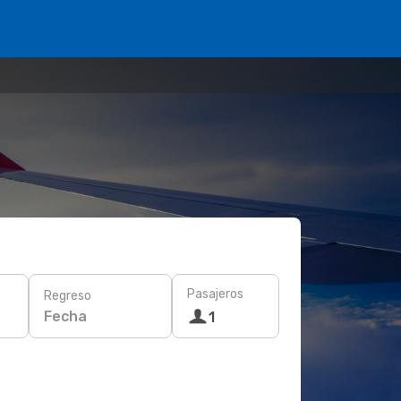
Pasajeros
Regreso
Fecha
1