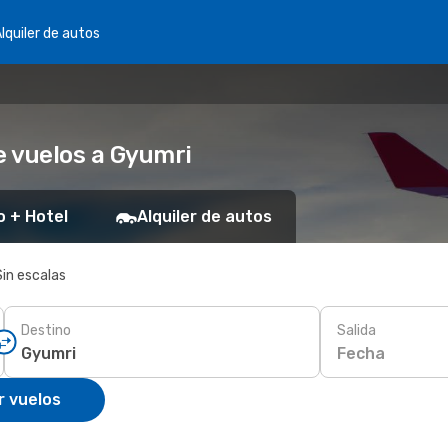
lquiler de autos
 vuelos a Gyumri
o + Hotel
Alquiler de autos
Sin escalas
Destino
Salida
Fecha
r vuelos