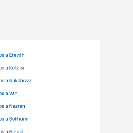
os a Ereván
os a Kutaisi
os a Nakchivan
os a Van
os a Nazran
os a Sokhumi
os a Bingol