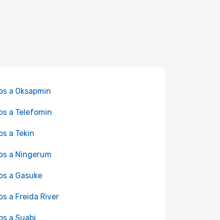
os a Oksapmin
os a Telefomin
os a Tekin
os a Ningerum
os a Gasuke
os a Freida River
os a Suabi