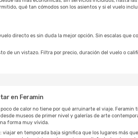
esde las más económicas, sin servicios incluidos, hasta las
rmitido, qué tan cómodos son los asientos y si el vuelo incl
vuelo directo es sin duda la mejor opción. Sin escalas que co
de un vistazo. Filtra por precio, duración del vuelo o calif
utar en Feramin
 poco de calor no tiene por qué arruinarte el viaje. Feramin
desde museos de primer nivel y galerías de arte contemporá
una forma muy vívida.
a
: viajar en temporada baja significa que los lugares más qu