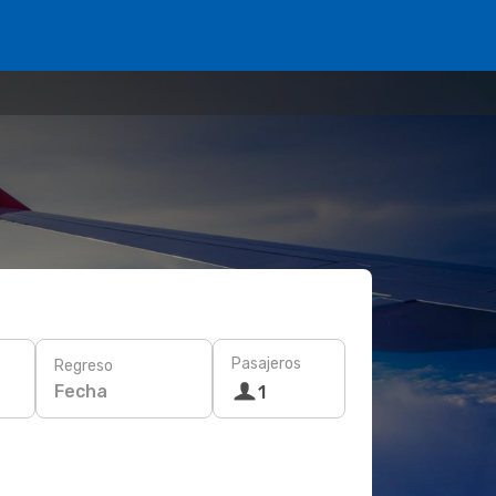
Pasajeros
Regreso
Fecha
1