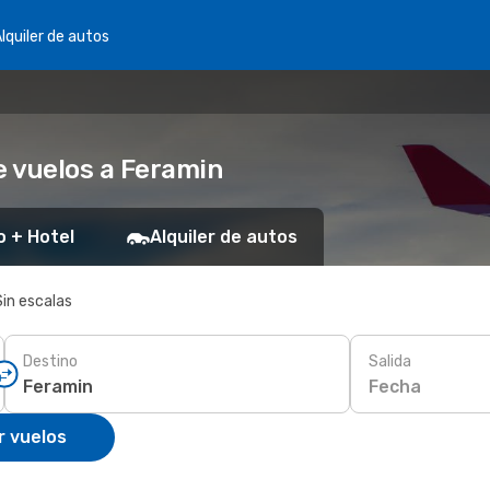
lquiler de autos
 vuelos a Feramin
o + Hotel
Alquiler de autos
Sin escalas
Destino
Salida
Fecha
r vuelos