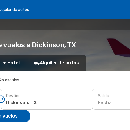
lquiler de autos
 vuelos a Dickinson, TX
o + Hotel
Alquiler de autos
Sin escalas
Destino
Salida
Fecha
r vuelos