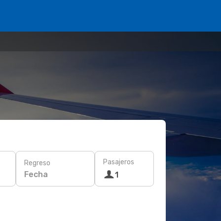
Pasajeros
Regreso
Fecha
1