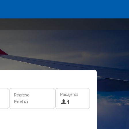
Pasajeros
Regreso
Fecha
1