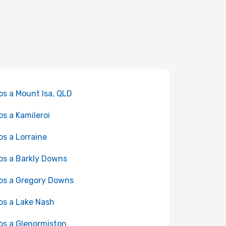
os a Mount Isa, QLD
os a Kamileroi
os a Lorraine
os a Barkly Downs
os a Gregory Downs
os a Lake Nash
os a Glenormiston