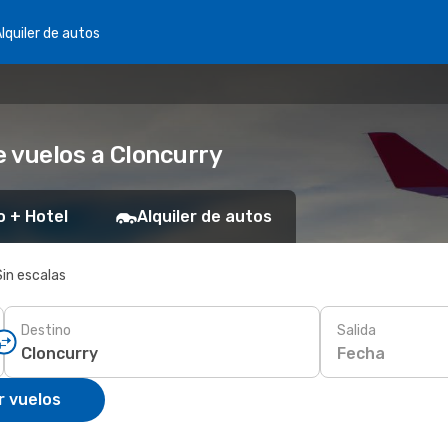
lquiler de autos
 vuelos a Cloncurry
o + Hotel
Alquiler de autos
Sin escalas
Destino
Salida
Fecha
r vuelos