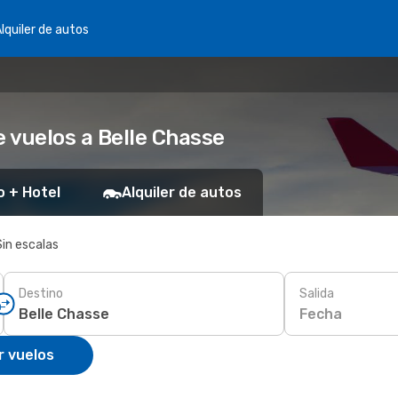
lquiler de autos
 vuelos a Belle Chasse
o + Hotel
Alquiler de autos
Sin escalas
Destino
Salida
Fecha
r vuelos