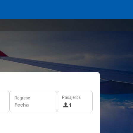
Pasajeros
Regreso
Fecha
1