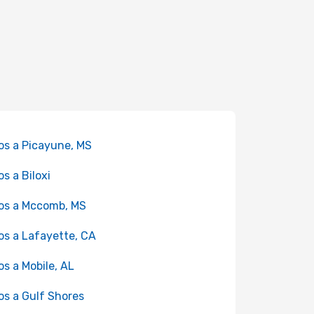
os a Picayune, MS
os a Biloxi
os a Mccomb, MS
os a Lafayette, CA
os a Mobile, AL
os a Gulf Shores