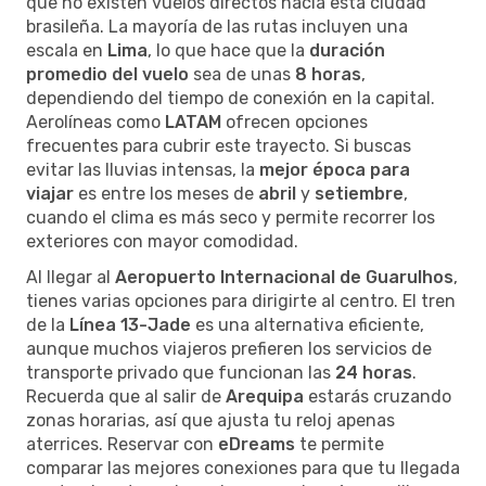
que no existen vuelos directos hacia esta ciudad
brasileña. La mayoría de las rutas incluyen una
escala en
Lima
, lo que hace que la
duración
promedio del vuelo
sea de unas
8 horas
,
dependiendo del tiempo de conexión en la capital.
Aerolíneas como
LATAM
ofrecen opciones
frecuentes para cubrir este trayecto. Si buscas
evitar las lluvias intensas, la
mejor época para
viajar
es entre los meses de
abril
y
setiembre
,
cuando el clima es más seco y permite recorrer los
exteriores con mayor comodidad.
Al llegar al
Aeropuerto Internacional de Guarulhos
,
tienes varias opciones para dirigirte al centro. El tren
de la
Línea 13-Jade
es una alternativa eficiente,
aunque muchos viajeros prefieren los servicios de
transporte privado que funcionan las
24 horas
.
Recuerda que al salir de
Arequipa
estarás cruzando
zonas horarias, así que ajusta tu reloj apenas
aterrices. Reservar con
eDreams
te permite
comparar las mejores conexiones para que tu llegada