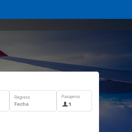
Pasajeros
Regreso
Fecha
1