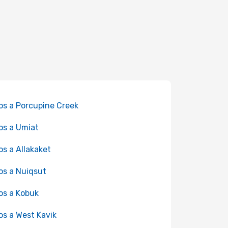
os a Porcupine Creek
os a Umiat
os a Allakaket
os a Nuiqsut
os a Kobuk
os a West Kavik