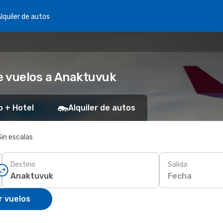
lquiler de autos
e vuelos a Anaktuvuk
o + Hotel
Alquiler de autos
Sin escalas
Destino
Salida
Fecha
r vuelos