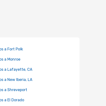
os a Fort Polk
os a Monroe
os a Lafayette, CA
os a New Iberia, LA
os a Shreveport
os a El Dorado