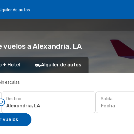
lquiler de autos
 vuelos a Alexandria, LA
o + Hotel
Alquiler de autos
Sin escalas
Destino
Salida
Fecha
r vuelos