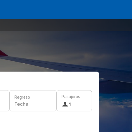
Pasajeros
Regreso
Fecha
1