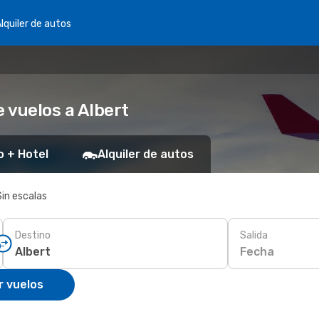
lquiler de autos
 vuelos a Albert
o + Hotel
Alquiler de autos
Sin escalas
Destino
Salida
Fecha
r vuelos