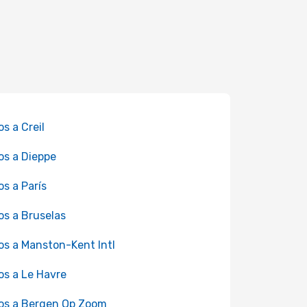
os a Creil
os a Dieppe
os a París
os a Bruselas
os a Manston-Kent Intl
os a Le Havre
os a Bergen Op Zoom