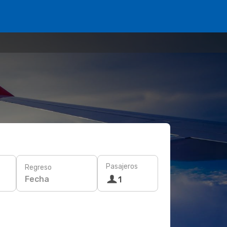
Pasajeros
Regreso
Fecha
1