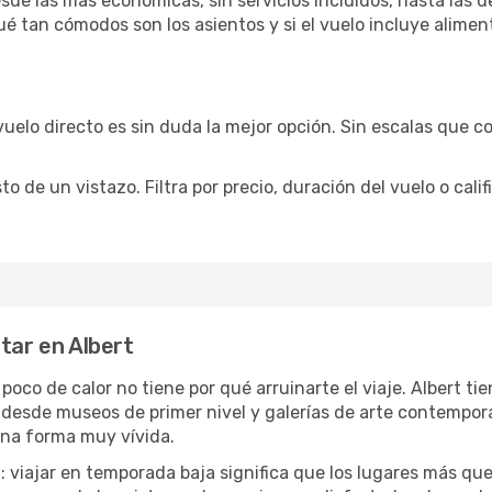
sde las más económicas, sin servicios incluidos, hasta las 
qué tan cómodos son los asientos y si el vuelo incluye alime
vuelo directo es sin duda la mejor opción. Sin escalas que co
de un vistazo. Filtra por precio, duración del vuelo o calif
tar en Albert
 poco de calor no tiene por qué arruinarte el viaje. Albert 
desde museos de primer nivel y galerías de arte contemporá
una forma muy vívida.
a
: viajar en temporada baja significa que los lugares más qu