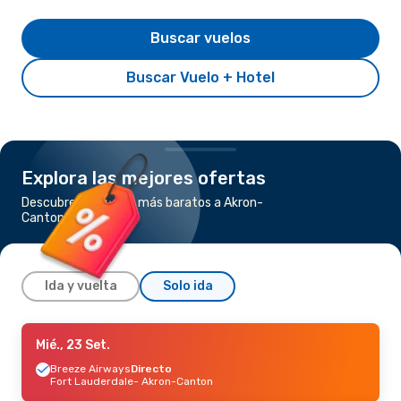
Buscar vuelos
Buscar Vuelo + Hotel
Explora las mejores ofertas
Descubre los vuelos más baratos a Akron-
Canton
Ida y vuelta
Solo ida
Mar., 25 Ago.
Mié., 23 Set.
- Lun., 31 Ago.
Breeze Airways
Breeze Airways
Directo
Directo
Fort Lauderdale
- Akron-Canton
West Palm Beach, FL
- Akron-Canton
Breeze Airways
Directo