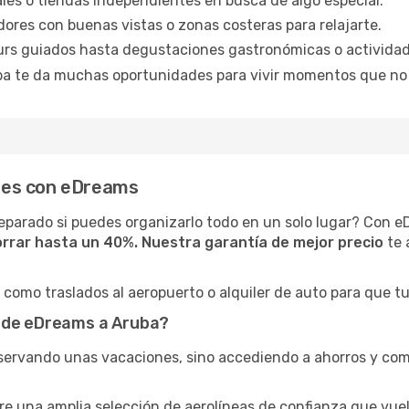
ales o tiendas independientes en busca de algo especial.
dores con buenas vistas o zonas costeras para relajarte.
urs guiados hasta degustaciones gastronómicas o actividades
ba te da muchas oportunidades para vivir momentos que no v
iones con eDreams
separado si puedes organizarlo todo en un solo lugar? Con 
rrar hasta un 40%. Nuestra garantía de mejor precio
te 
como traslados al aeropuerto o alquiler de auto para que t
l de eDreams a Aruba?
eservando unas vacaciones, sino accediendo a ahorros y como
tre una amplia selección de aerolíneas de confianza que vue