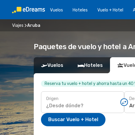
Vuelos
Hoteles
Vuelo + Hotel
A
Viajes
Aruba
Paquetes de vuelo y hotel a A
Vuelos
Hoteles
Vuel
Reserva tu vuelo + hotel y ahorra hasta un 40
Origen
De
Buscar Vuelo + Hotel