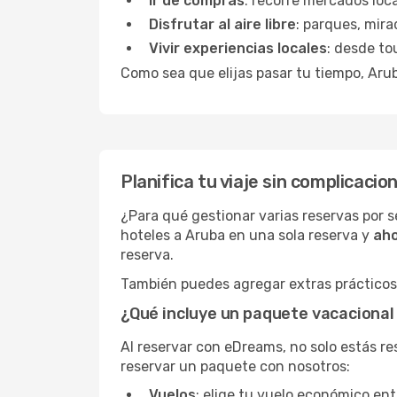
Ir de compras
: recorre mercados loc
Disfrutar al aire libre
: parques, mira
Vivir experiencias locales
: desde to
Como sea que elijas pasar tu tiempo, Aru
Planifica tu viaje sin complicac
¿Para qué gestionar varias reservas por 
hoteles a Aruba en una sola reserva y
aho
reserva.
También puedes agregar extras prácticos 
¿Qué incluye un paquete vacaciona
Al reservar con eDreams, no solo estás r
reservar un paquete con nosotros:
Vuelos
: elige tu vuelo económico en