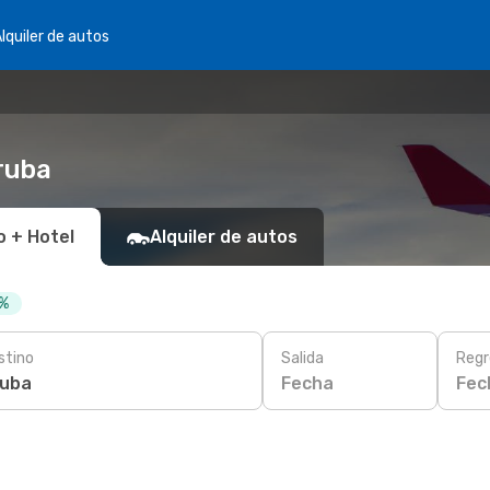
lquiler de autos
ruba
o + Hotel
Alquiler de autos
 %
stino
Salida
Regr
Fecha
Fec