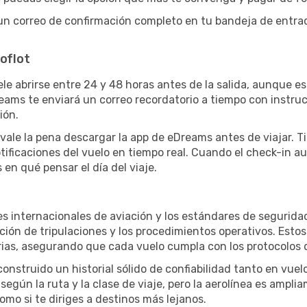
un correo de confirmación completo en tu bandeja de entrada,
roflot
ele abrirse entre 24 y 48 horas antes de la salida, aunque e
ams te enviará un correo recordatorio a tiempo con instru
ión.
vale la pena descargar la app de eDreams antes de viajar. Ti
tificaciones del vuelo en tiempo real. Cuando el check-in au
 en qué pensar el día del viaje.
s internacionales de aviación y los estándares de seguridad
ión de tripulaciones y los procedimientos operativos. Est
arias, asegurando que cada vuelo cumpla con los protocolos 
 construido un historial sólido de confiabilidad tanto en vu
 según la ruta y la clase de viaje, pero la aerolínea es amp
como si te diriges a destinos más lejanos.