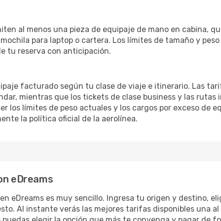
rmiten al menos una pieza de equipaje de mano en cabina, qu
chila para laptop o cartera. Los límites de tamaño y peso v
de tu reserva con anticipación.
ipaje facturado según tu clase de viaje e itinerario. Las t
dar, mientras que los tickets de clase business y las rutas
 los límites de peso actuales y los cargos por exceso de eq
te la política oficial de la aerolínea.
con eDreams
 en eDreams es muy sencillo. Ingresa tu origen y destino, el
to. Al instante verás las mejores tarifas disponibles una al 
ue puedas elegir la opción que más te convenga y pagar de 