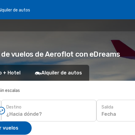
lquiler de autos
 de vuelos de Aeroflot con eDreams
o + Hotel
Alquiler de autos
Sin escalas
Destino
Salida
Fecha
r vuelos