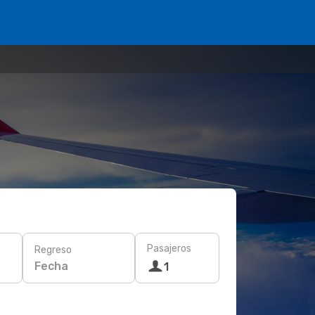
Pasajeros
Regreso
Fecha
1