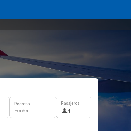
Pasajeros
Regreso
Fecha
1