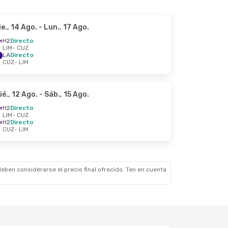
ie., 14 Ago.
- Lun., 17 Ago.
H2
Directo
LIM
- CUZ
LA
Directo
CUZ
- LIM
ié., 12 Ago.
- Sáb., 15 Ago.
H2
Directo
LIM
- CUZ
H2
Directo
CUZ
- LIM
eben considerarse el precio final ofrecido. Ten en cuenta