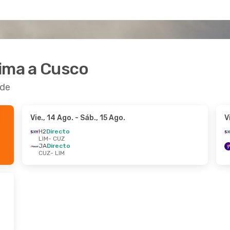
Lima a Cusco
rde
Vie., 14 Ago.
- Sáb., 15 Ago.
V
H2
Directo
LIM
- CUZ
JA
Directo
CUZ
- LIM