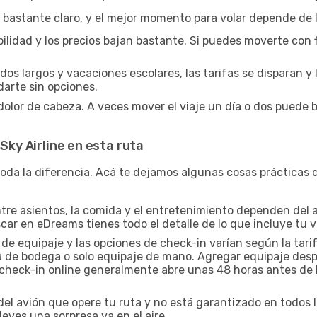
 bastante claro, y el mejor momento para volar depende de 
lidad y los precios bajan bastante. Si puedes moverte con fle
ados largos y vacaciones escolares, las tarifas se disparan y
darte sin opciones.
olor de cabeza. A veces mover el viaje un día o dos puede b
 Sky Airline en esta ruta
oda la diferencia. Acá te dejamos algunas cosas prácticas q
tre asientos, la comida y el entretenimiento dependen del avi
ar en eDreams tienes todo el detalle de lo que incluye tu vu
de equipaje y las opciones de check-in varían según la tarif
eta de bodega o solo equipaje de mano. Agregar equipaje des
El check-in online generalmente abre unas 48 horas antes de l
el avión que opere tu ruta y no está garantizado en todos l
leves una sorpresa ya en el aire.