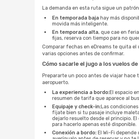
La demanda en esta ruta sigue un patrón
En temporada baja
hay más disponibi
movida más inteligente.
En temporada alta
, que cae en feri
fijas, reserva con tiempo para no que
Comparar fechas en eDreams te quita el d
varias opciones antes de confirmar.
Cómo sacarle el jugo a los vuelos de
Prepararte un poco antes de viajar hace t
aeropuerto.
La experiencia a bordo:
El espacio en
resumen de tarifa que aparece al busc
Equipaje y check-in:
Las condiciones 
fíjate bien si tu pasaje incluye mal
dejarlo resuelto desde el principio. 
para hacerlo apenas esté disponible.
Conexión a bordo:
El Wi-Fi depende d
averígualo antes de reservar y no te l