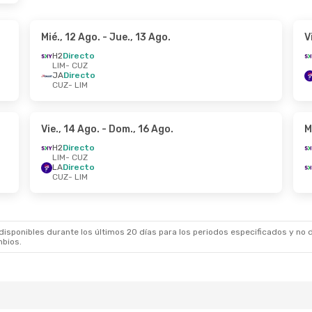
Mié., 12 Ago.
- Jue., 13 Ago.
V
H2
Directo
LIM
- CUZ
JA
Directo
CUZ
- LIM
Vie., 14 Ago.
- Dom., 16 Ago.
M
H2
Directo
LIM
- CUZ
LA
Directo
CUZ
- LIM
sponibles durante los últimos 20 días para los periodos especificados y no d
mbios.