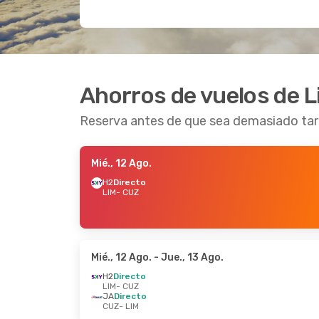
Ahorros de vuelos de 
Reserva antes de que sea demasiado ta
Mié., 12 Ago.
H2
Directo
LIM
- CUZ
Mié., 12 Ago.
- Jue., 13 Ago.
H2
Directo
LIM
- CUZ
JA
Directo
CUZ
- LIM