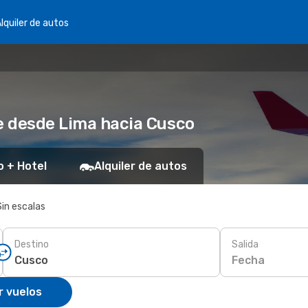
lquiler de autos
ne desde Lima hacia Cusco
o + Hotel
Alquiler de autos
Sin escalas
Destino
Salida
Fecha
r vuelos